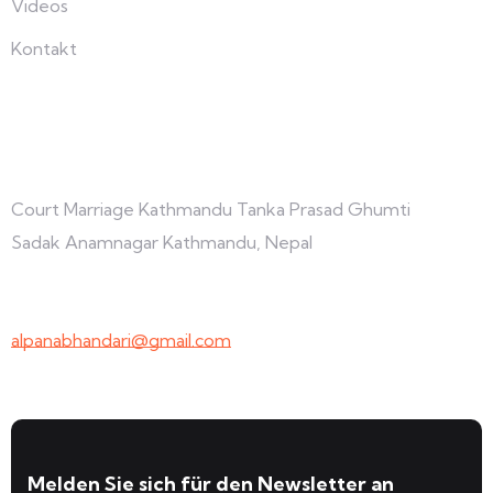
Videos
Kontakt
Verbinden Sie sich mit uns
Court Marriage Kathmandu Tanka Prasad Ghumti
Sadak Anamnagar Kathmandu, Nepal
+977-9847691209
alpanabhandari@gmail.com
Melden Sie sich für den Newsletter an