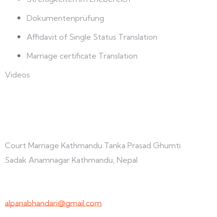
Dokumentenprüfung
Affidavit of Single Status Translation
Marriage certificate Translation
Videos
Verbinden Sie sich mit uns
Court Marriage Kathmandu Tanka Prasad Ghumti
Sadak Anamnagar Kathmandu, Nepal
+977-9847691209
alpanabhandari@gmail.com